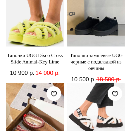
Тапочки UGG Disco Cross
Тапочки замшевые UGG
Slide Animal-Key Lime
черные с подкладкой из
овчины
10 900
р.
14 000
р.
10 500
р.
18 500
р.