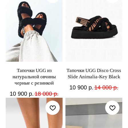
Тапочки UGG из
Тапочки UGG Disco Cross
натуральной овчины
Slide Animalia-Key Black
черные с резинкой
10 900
р.
14 000
р.
10 900
р.
18 000
р.