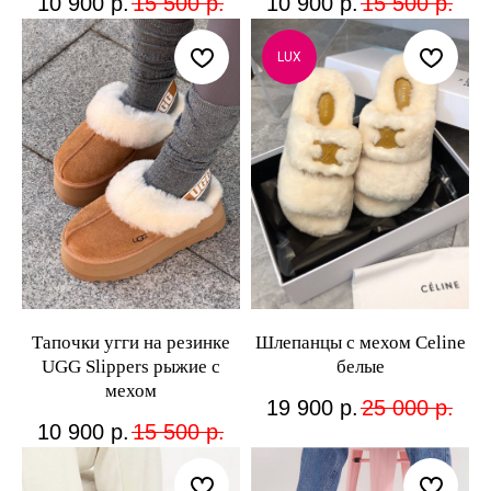
10 900
р.
15 500
р.
10 900
р.
15 500
р.
LUX
Тапочки угги на резинке
Шлепанцы с мехом Celine
UGG Slippers рыжие с
белые
мехом
19 900
р.
25 000
р.
10 900
р.
15 500
р.