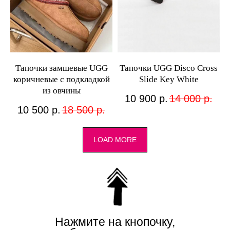
Тапочки замшевые UGG
Тапочки UGG Disco Cross
коричневые с подкладкой
Slide Key White
из овчины
10 900
р.
14 000
р.
10 500
р.
18 500
р.
LOAD MORE
Нажмите на кнопочку,