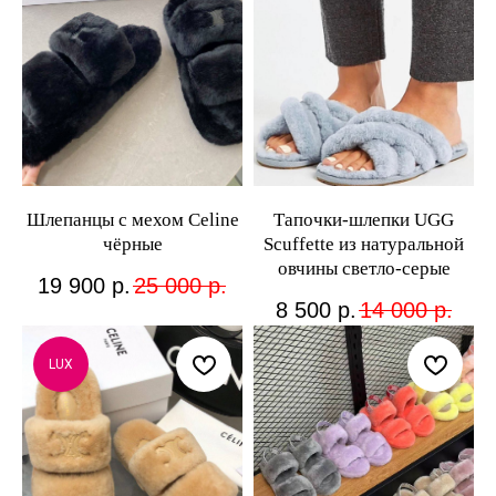
Шлепанцы с мехом Celine
Тапочки-шлепки UGG
чёрные
Scuffette из натуральной
овчины светло-серые
19 900
р.
25 000
р.
8 500
р.
14 000
р.
LUX