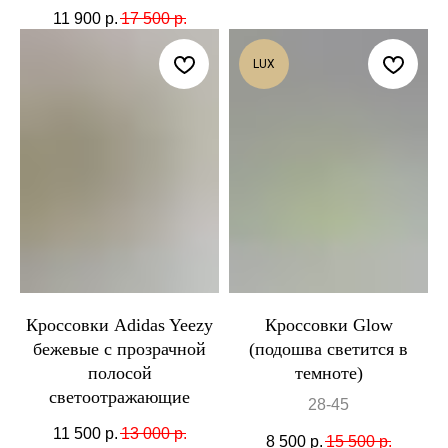
11 900
р.
17 500
р.
LUX
Кроссовки Adidas Yeezy
Кроссовки Glow
бежевые с прозрачной
(подошва светится в
полосой
темноте)
светоотражающие
28-45
11 500
р.
13 000
р.
8 500
р.
15 500
р.