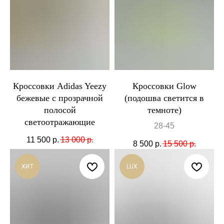
Кроссовки Adidas Yeezy
Кроссовки Glow
бежевые с прозрачной
(подошва светится в
полосой
темноте)
светоотражающие
28-45
11 500
р.
13 000
р.
8 500
р.
15 500
р.
ХИТ
LUX