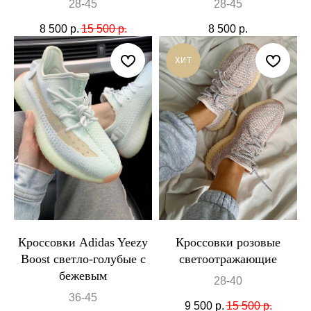
28-45
28-45
8 500
р.
15 500
р.
8 500
р.
ХИТ
Кроссовки Adidas Yeezy
Кроссовки розовые
Boost светло-голубые с
светоотражающие
бежевым
28-40
36-45
9 500
р.
15 500
р.