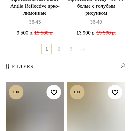
Antlia Reflective ярко-
белые с голубым
лимонные
рисунком
36-45
36-40
9 500
р.
15 500
р.
13 900
р.
19 500
р.
1
2
3
FILTERS
LUX
LUX