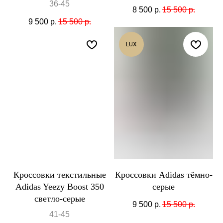
36-45
8 500
р.
15 500
р.
9 500
р.
15 500
р.
LUX
Кроссовки текстильные
Кроссовки Adidas тёмно-
Adidas Yeezy Boost 350
серые
светло-серые
9 500
р.
15 500
р.
41-45