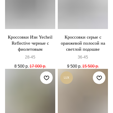
Кроссовки Изи Yecheil
Кроссовки серые с
Reflective черные с
оранжевой полосой на
фиолетовым
светлой подошве
28-45
36-45
8 500
р.
17 000
р.
9 500
р.
15 500
р.
LUX