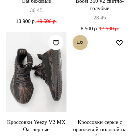
Oat бежевые
Boost 350 v2 светло-
голубые
36-45
28-45
13 900
р.
19 500
р.
8 500
р.
17 500
р.
LUX
Кроссовки Yeezy V2 MX
Кроссовки серые с
Oat чёрные
оранжевой полосой на