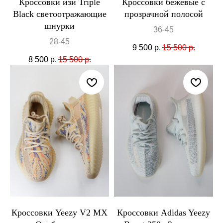
Кроссовки изи Triple
Кроссовки бежевые с
Black светоотражающие
прозрачной полосой
шнурки
36-45
28-45
9 500
р.
15 500
р.
8 500
р.
15 500
р.
Кроссовки Yeezy V2 MX
Кроссовки Adidas Yeezy