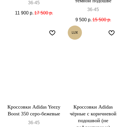
темной подошве
36-45
36-45
11 900
р.
17 500
р.
9 500
р.
15 500
р.
LUX
Кроссовки Adidas Yeezy
Кроссовки Adidas
Boost 350 серо-бежевые
чёрные с коричневой
подошвой (не
36-45