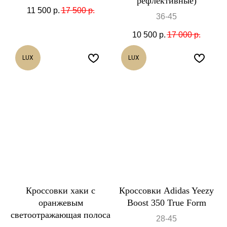
рефлективные)
11 500
р.
17 500
р.
36-45
10 500
р.
17 000
р.
LUX
LUX
Кроссовки хаки с
Кроссовки Adidas Yeezy
оранжевым
Boost 350 True Form
светоотражающая полоса
28-45