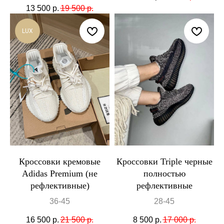
13 500
р.
19 500
р.
LUX
Кроссовки кремовые
Кроссовки Triple черные
Adidas Premium (не
полностью
рефлективные)
рефлективные
36-45
28-45
16 500
р.
21 500
р.
8 500
р.
17 000
р.