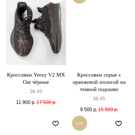
Кроссовки Yeezy V2 MX
Кроссовки серые с
Oat чёрные
оранжевой полосой на
темной подошве
36-45
36-45
11 900
р.
17 500
р.
9 500
р.
15 500
р.
LUX