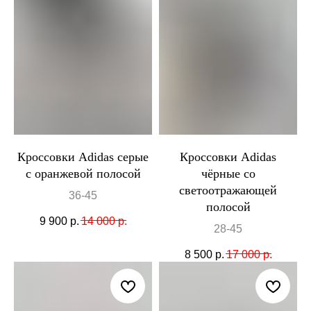
Кроссовки Adidas серые
Кроссовки Adidas
с оранжевой полосой
чёрные со
светоотражающей
36-45
полосой
9 900
р.
14 000
р.
28-45
8 500
р.
17 000
р.