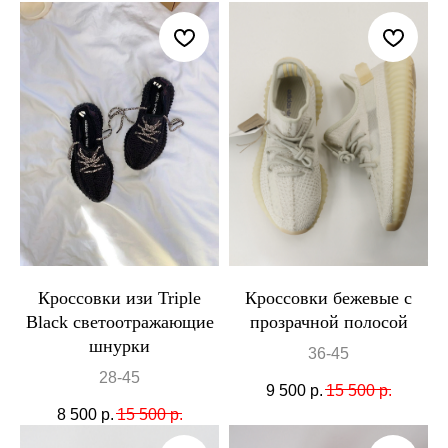
Кроссовки изи Triple
Кроссовки бежевые с
Black светоотражающие
прозрачной полосой
шнурки
36-45
28-45
9 500
р.
15 500
р.
8 500
р.
15 500
р.