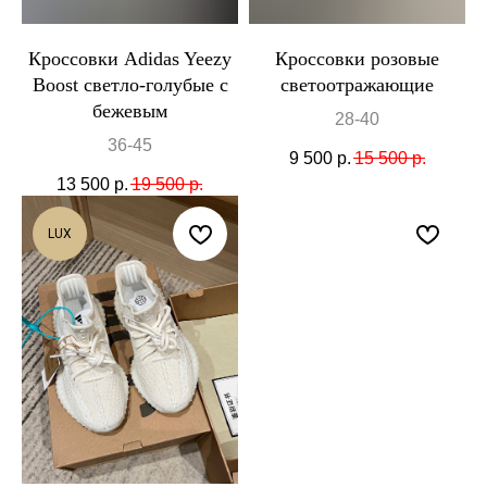
Кроссовки Adidas Yeezy
Кроссовки розовые
Boost светло-голубые с
светоотражающие
бежевым
28-40
36-45
9 500
р.
15 500
р.
13 500
р.
19 500
р.
LUX