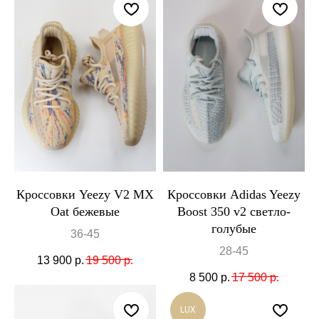
Кроссовки Yeezy V2 MX
Кроссовки Adidas Yeezy
Oat бежевые
Boost 350 v2 светло-
голубые
36-45
28-45
13 900
р.
19 500
р.
8 500
р.
17 500
р.
LUX