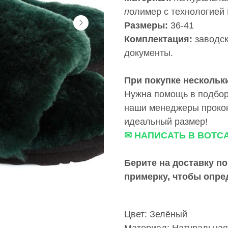
п
олимер с технологией
Размеры:
36-41
Комплектация:
заводск
документы.
При покупке нескольки
Нужна помощь в подбор
наши менеджеры прокон
идеальный размер!
✉ НАПИСАТЬ В ВОТС
Берите на доставку по
примерку,
чтобы опре
Цвет: Зелёный
Материал: Натуральная