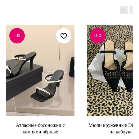
LUX
LUX
Атласные босоножки с
Мюли кружевные Dior 
камнями чёрные
на каблуке