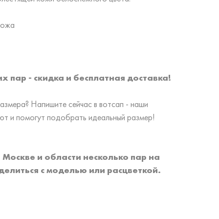
кожа
х пар - скидка и бесплатная доставка!
змера? Напишите сейчас в вотсап - наши
т и помогут подобрать идеальный размер!
П
о Москве и области
несколько пар на
делиться с моделью или расцветкой.