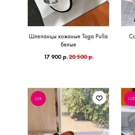
Шлепанцы кожаные Toga Pulla
Са
белые
17 900
р.
20 500
р.
LUX
LUX