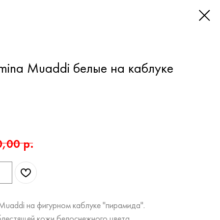
mina Muaddi белые на каблуке
0,00
р.
Muaddi на фигурном каблуке "пирамида".
блестящей кожи белоснежного цвета.