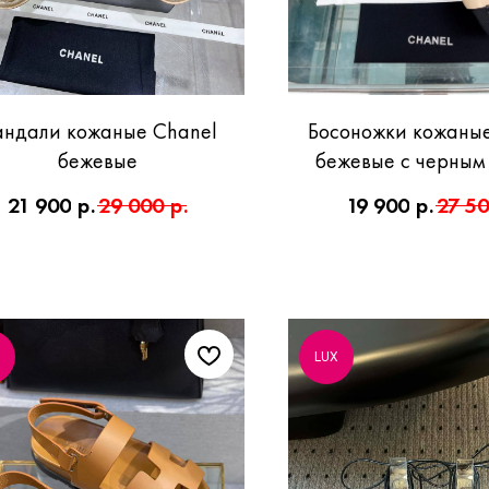
ндали кожаные Chanel
Босоножки кожаные
бежевые
бежевые с черным
21 900
р.
29 000
р.
19 900
р.
27 5
LUX