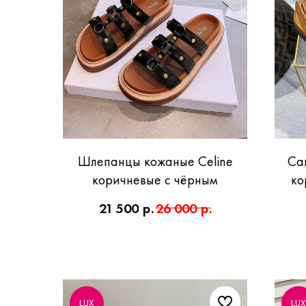
Шлепанцы кожаные Celine
Са
коричневые с чёрным
ко
21 500
р.
26 000
р.
LUX
LUX