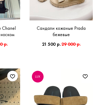
 Chanel
Сандали кожаные Prada
 носком
бежевые
00
р.
21 500
р.
29 000
р.
LUX