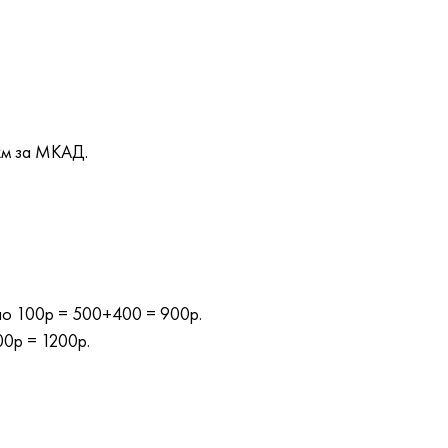
км за МКАД.
 по 100р = 500+400 = 900р.
00р = 1200р.