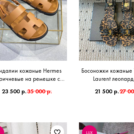
ндалии кожаные Hermes
Босоножки кожаные Y
ричневые на ремешке с
Laurent леопар
липучкой
23 500
р.
35 000
р.
21 500
р.
27 0
LUX