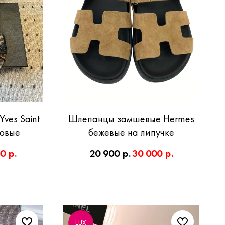
ves Saint
Шлепанцы замшевые Hermes
довые
бежевые на липучке
00
р.
20 900
р.
30 000
р.
LUX