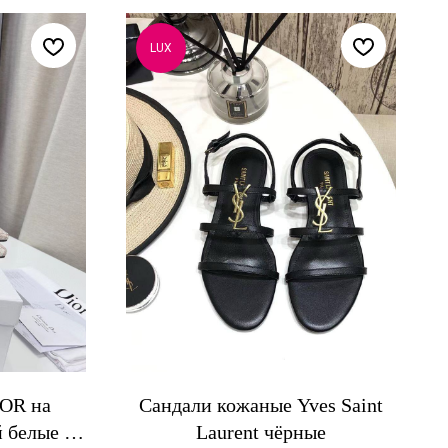
LUX
IOR на
Сандали кожаные Yves Saint
 белые с
Laurent чёрные