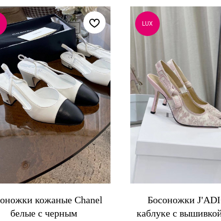
LUX
оножки кожаные Chanel
Босоножки J'AD
белые с черным
каблуке с вышивкой