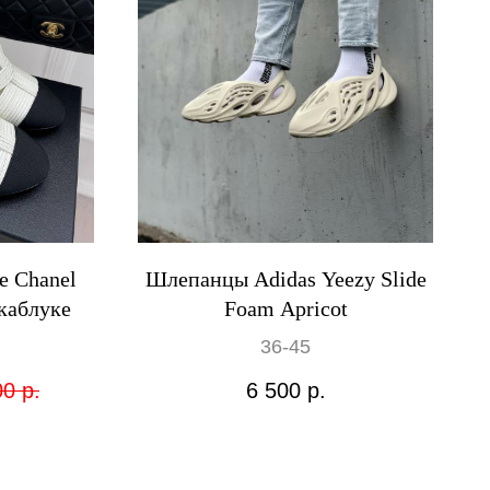
е Chanel
Шлепанцы Adidas Yeezy Slide
каблуке
Foam Apricot
36-45
00
р.
6 500
р.