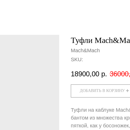
Туфли Mach&Mac
Mach&Mach
SKU:
18900,00
р.
36000
ДОБАВИТЬ В КОРЗИНУ ➕
Туфли на каблуке Mach
бантом из множества к
пяткой, как у босоноже