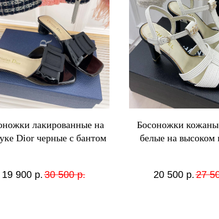
оножки лакированные на
Босоножки кожаны
уке Dior черные с бантом
белые на высоком 
19 900
р.
30 500
р.
20 500
р.
27 5