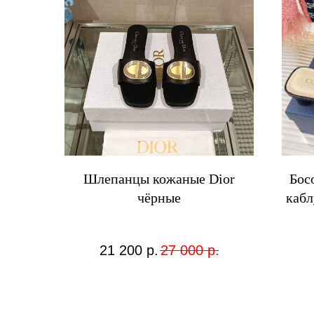
Шлепанцы кожаные Dior
Бос
чёрные
кабл
21 200
р.
27 000
р.