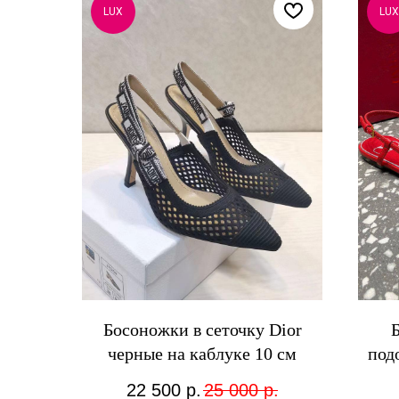
LUX
LUX
Босоножки в сеточку Dior
черные на каблуке 10 см
под
22 500
р.
25 000
р.