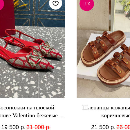
LUX
Босоножки на плоской
Шлепанцы кожаные
ошве Valentino бежевые с
коричневы
красным
19 500
р.
31 000
р.
21 500
р.
26 0