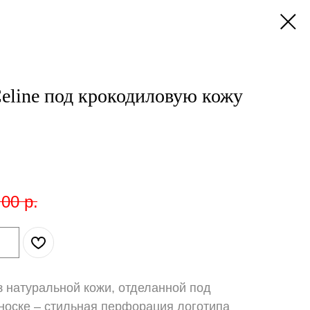
eline под крокодиловую кожу
,00
р.
з натуральной кожи, отделанной под
носке – стильная перфорация логотипа