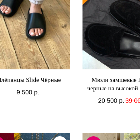
лёпанцы Slide Чёрные
Мюли замшевые 
черные на высокой
9 500
р.
20 500
р.
39 0