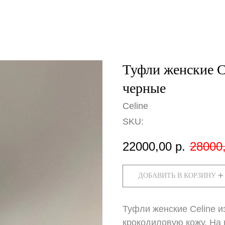
Туфли женские C
черные
Celine
SKU:
22000,00
р.
28000
ДОБАВИТЬ В КОРЗИНУ ➕
Туфли женские Celine и
крокодиловую кожу. На 