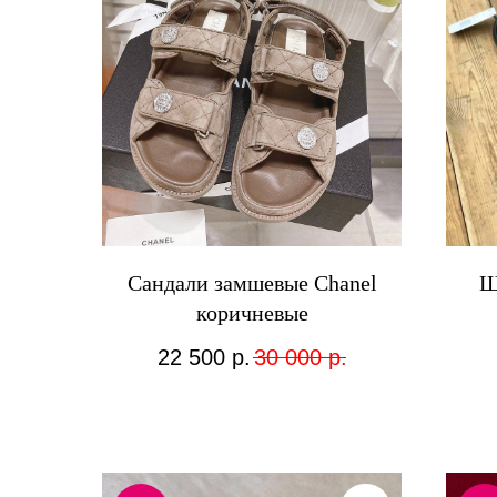
Сандали замшевые Chanel
Ш
коричневые
22 500
р.
30 000
р.