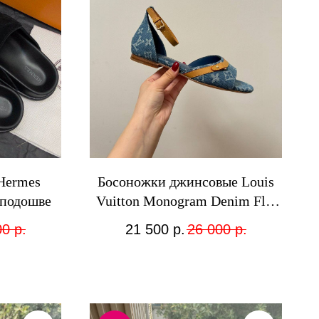
Hermes
Босоножки джинсовые Louis
 подошве
Vuitton Monogram Denim Flat
Sandals на низком ходу
00
р.
21 500
р.
26 000
р.