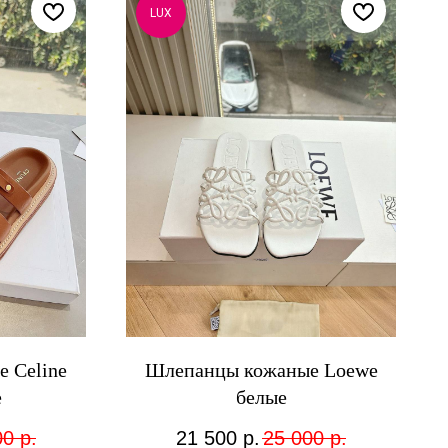
LUX
 Celine
Шлепанцы кожаные Loewe
е
белые
00
р.
21 500
р.
25 000
р.