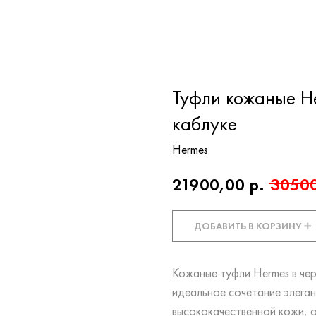
Туфли кожаные H
каблуке
Hermes
21900,00
р.
3050
ДОБАВИТЬ В КОРЗИНУ ➕
Кожаные туфли Hermes в че
идеальное сочетание элега
высококачественной кожи, 