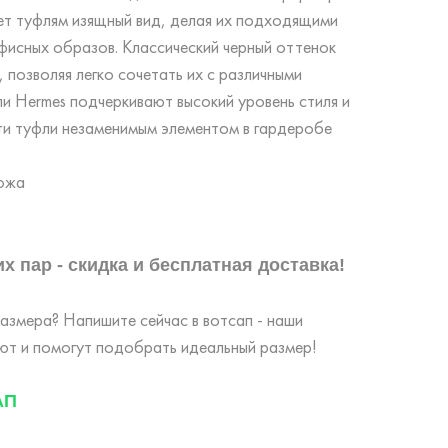
ает туфлям изящный вид, делая их подходящими
фисных образов. Классический черный оттенок
 позволяя легко сочетать их с различными
и Hermes подчеркивают высокий уровень стиля и
эти туфли незаменимым элементом в гардеробе
кожа
х пар - скидка и бесплатная доставка!
змера? Напишите сейчас в вотсап - наши
т и помогут подобрать идеальный размер!
АП