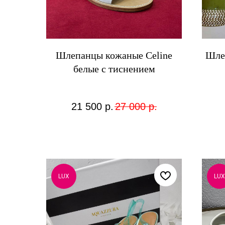
Шлепанцы кожаные Celine
Шлеп
белые с тиснением
21 500
р.
27 000
р.
LUX
LUX