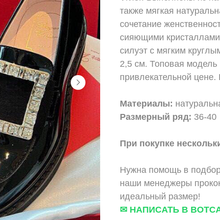
также мягкая натуральн
сочетание женственнос
сияющими кристаллами 
силуэт с мягким круглы
2,5 см. Топовая модель
привлекательной цене. 
Материалы:
натуральн
Размерный ряд:
36-40
При покупке нескольки
Нужна помощь в подбор
наши менеджеры прокон
идеальный размер!
✉ НАПИСАТЬ В ВОТС