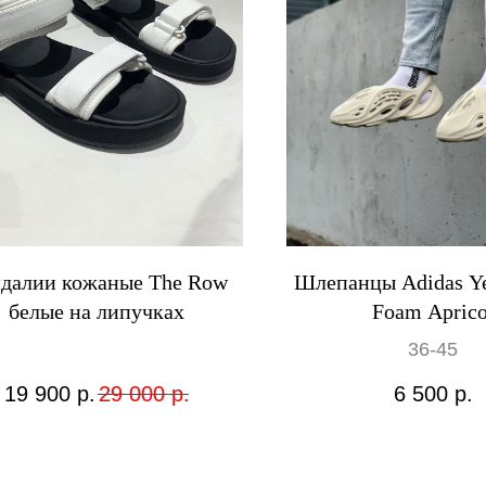
далии кожаные The Row
Шлепанцы Adidas Ye
белые на липучках
Foam Aprico
36-45
19 900
р.
29 000
р.
6 500
р.