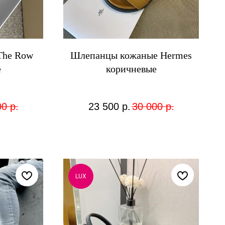
The Row
Шлепанцы кожаные Hermes
е
коричневые
00
р.
23 500
р.
30 000
р.
LUX