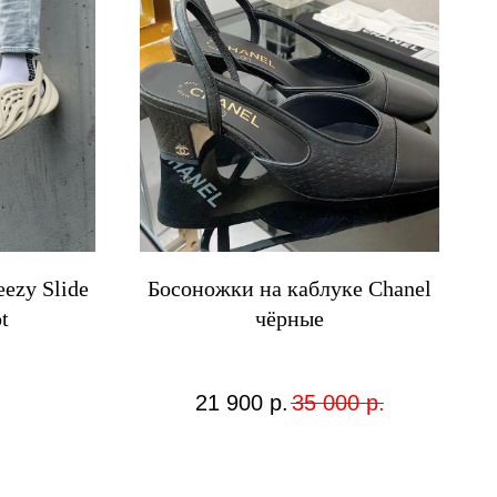
ezy Slide
Босоножки на каблуке Chanel
t
чёрные
21 900
р.
35 000
р.