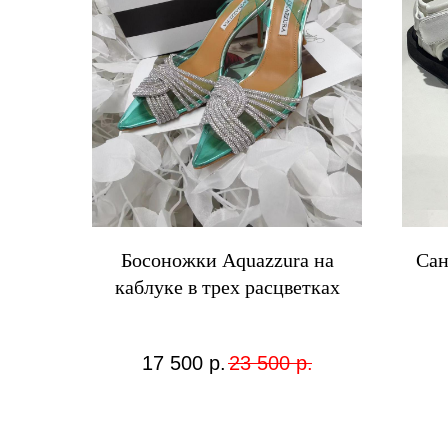
Босоножки Aquazzura на
Сан
каблуке в трех расцветках
17 500
р.
23 500
р.