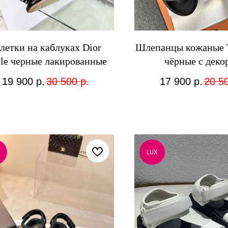
летки на каблуках Dior
Шлепанцы кожаные T
lle черные лакированные
чёрные с деко
19 900
р.
30 500
р.
17 900
р.
20 5
LUX