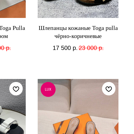
oga Pulla
Шлепанцы кожаные Toga pulla
ром
чёрно-коричневые
00
р.
17 500
р.
23 000
р.
LUX