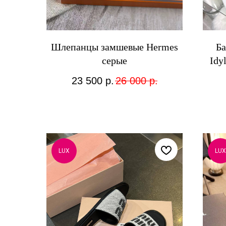
Шлепанцы замшевые Hermes
Ба
серые
Idy
23 500
р.
26 000
р.
LUX
LUX