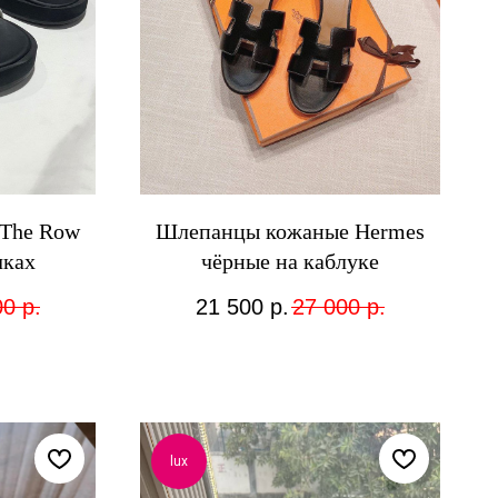
 The Row
Шлепанцы кожаные Hermes
чках
чёрные на каблуке
00
р.
21 500
р.
27 000
р.
lux