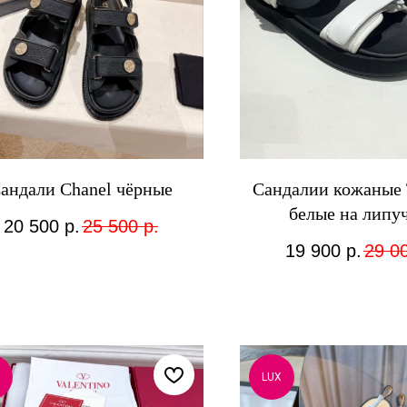
андали Chanel чёрные
Сандалии кожаные
белые на липу
20 500
р.
25 500
р.
19 900
р.
29 0
LUX