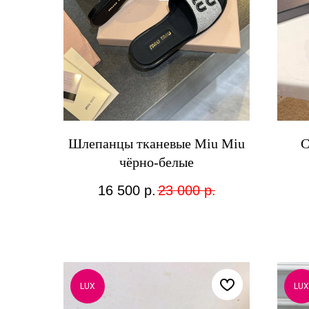
Шлепанцы тканевые Miu Miu
С
чёрно-белые
16 500
р.
23 000
р.
LUX
LUX