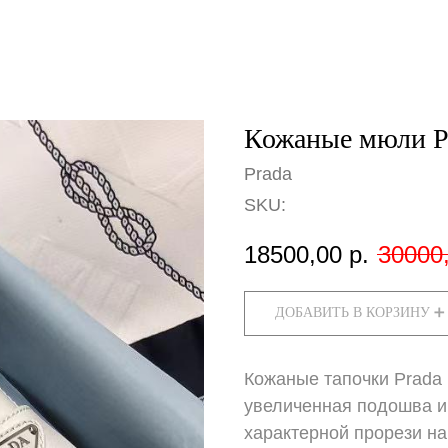
Кожаные мюли P
Prada
SKU:
18500,00
р.
30000
ДОБАВИТЬ В КОРЗИНУ ➕
Кожаные тапочки Prada
увеличенная подошва и
характерной прорези н