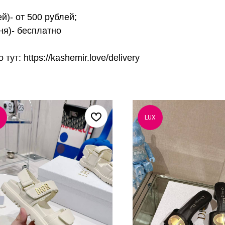
й)- от 500 рублей;
ня)- бесплатно
т: https://kashemir.love/delivery
LUX