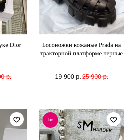
ке Dior
Босоножки кожаные Prada на
тракторной платформе черные
00
р.
19 900
р.
25 900
р.
lux