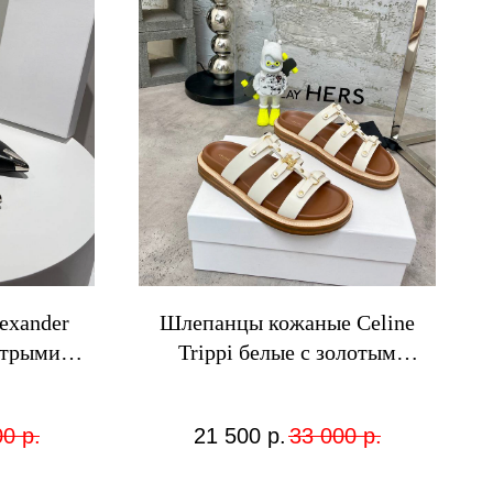
exander
Шлепанцы кожаные Celine
стрыми
Trippi белые с золотым
декором
00
р.
21 500
р.
33 000
р.