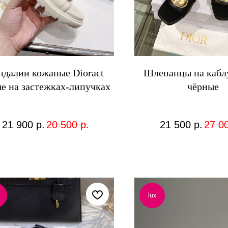
ндалии кожаные Dioract
Шлепанцы на каблу
е на застежках-липучках
чёрные
21 900
р.
20 500
р.
21 500
р.
27 0
lux