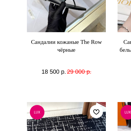
Сандалии кожаные The Row
Са
чёрные
белы
18 500
р.
29 000
р.
LUX
LUX