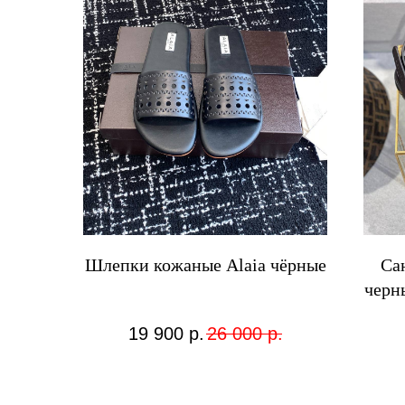
Шлепки кожаные Alaia чёрные
Са
черн
19 900
р.
26 000
р.