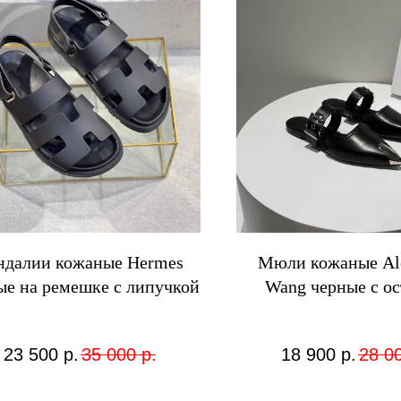
ндалии кожаные Hermes
Мюли кожаные Al
ые на ремешке с липучкой
Wang черные с о
носами
23 500
р.
35 000
р.
18 900
р.
28 0