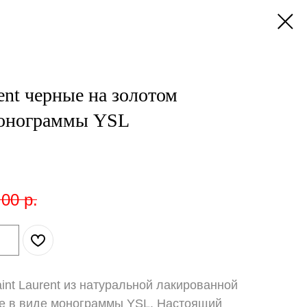
ent черные на золотом
монограммы YSL
,00
р.
int Laurent из натуральной лакированной
ке в виде монограммы YSL. Настоящий