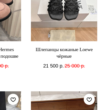
Hermes
Шлепанцы кожаные Loewe
 подошве
чёрные
00
р.
21 500
р.
25 000
р.