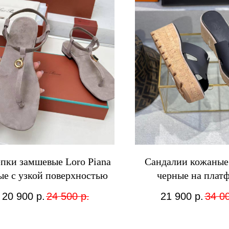
пки замшевые Loro Piana
Сандалии кожаные
ые с узкой поверхностью
черные на плат
20 900
р.
24 500
р.
21 900
р.
34 0