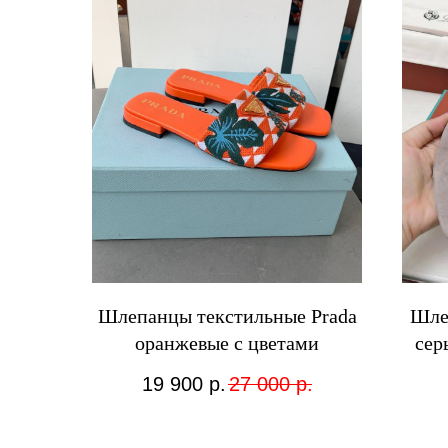
Шлепанцы текстильные Prada
Шле
оранжевые с цветами
сер
19 900
р.
27 000
р.