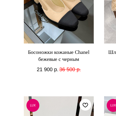
Босоножки кожаные Chanel
Шл
бежевые с черным
21 900
р.
36 500
р.
LUX
LUX