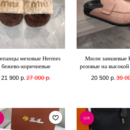
епанцы меховые Hermes
Мюли замшевые 
бежево-коричневые
розовые на высокой
21 900
р.
27 000
р.
20 500
р.
39 0
LUX