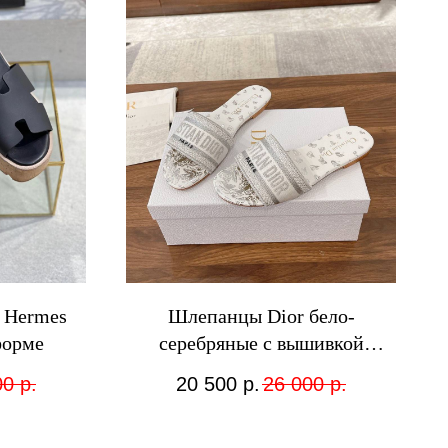
 Hermes
Шлепанцы Dior бело-
форме
серебряные с вышивкой
логотипа
00
р.
20 500
р.
26 000
р.