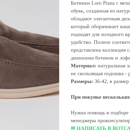
Ботинки Loro Piana с мех
обувь, созданная из нату
обладают элегантным диз
который оборачивает ваши
подходят для холодного в
удобство. Полное соответ
представлена коллекция с
диапазона ботинок и лофе
Материал:
натуральная з
не скользящая подошва - 
Размеры:
36-42, в размер
При покупке нескольких 
Нужна помощь в подборе 
менеджеры проконсультир
✉ НАПИСАТЬ В ВОТС