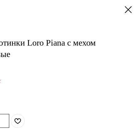
тинки Loro Piana с мехом
вые
.