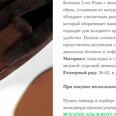
Ботинки Loro Piana с мех
обувь, созданная из нату
обладают элегантным диз
который оборачивает ваши
подходят для холодного в
удобство. Полное соответ
представлена коллекция с
диапазона ботинок и лофе
Материал:
подкладка и ст
меховой отделкой овчины
Размерный ряд:
36-42, в
При покупке нескольких 
Нужна помощь в подборе 
менеджеры проконсультир
✉ НАПИСАТЬ В ВОТС