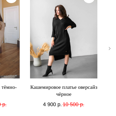
 тёмно-
Кашемировое платье оверсайз
Кор
чёрное
0
р.
4 900
р.
10 500
р.