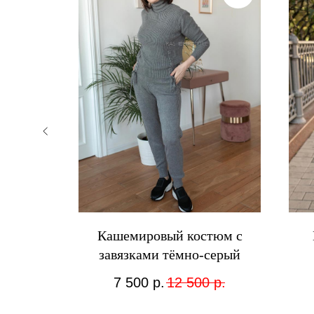
тюм с
Кашемировый костюм с
офейный
завязками тёмно-серый
7 500
р.
12 500
р.