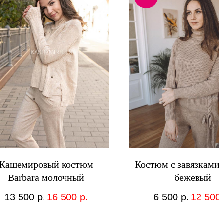
Кашемировый костюм
Костюм с завязками
Barbara молочный
бежевый
13 500
р.
16 500
р.
6 500
р.
12 50