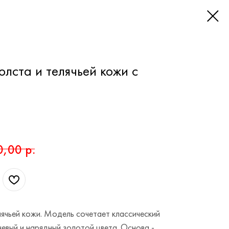
олста и телячьей кожи с
0,00
р.
елячьей кожи. Модель сочетает классический
евый и нарядный золотой цвета. Основа -