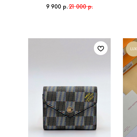
9 900
р.
21 000
р.
LUX