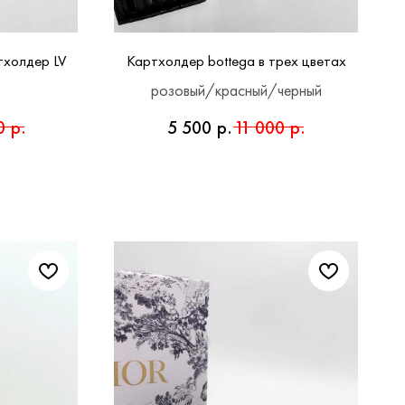
тхолдер LV
Картхолдер bottega в трех цветах
розовый/красный/черный
0
р.
5 500
р.
11 000
р.