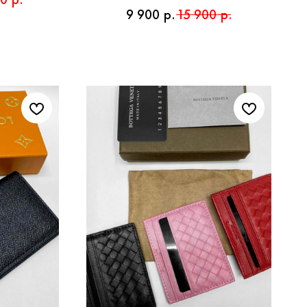
9 900
р.
15 900
р.