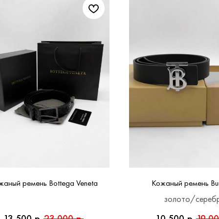
жаный ремень Bottega Veneta
Кожаный ремень Bu
золото/сереб
13 500
р.
23 000
р.
10 500
р.
19 0