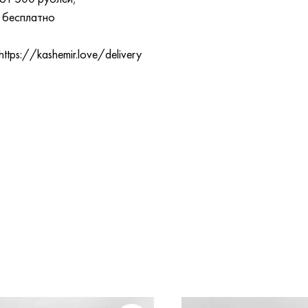
 бесплатно
tps://kashemir.love/delivery