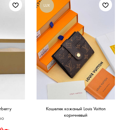
LUX
rberry
Кошелек кожаный Louis Vuitton
коричневый
ро
00
р.