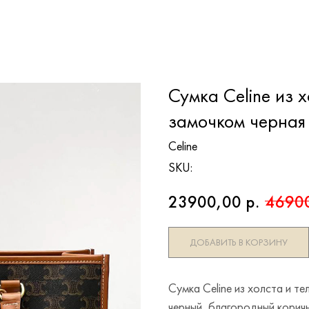
Сумка Celine из х
замочком черная
Celine
SKU:
23900,00
р.
4690
ДОБАВИТЬ В КОРЗИНУ
Сумка Celine из холста и т
черный, благородный коричн