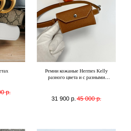
етах
Ремни кожаные Hermes Kelly
разного цвета и с разными
фурнитурами
00
р.
31 900
р.
45 000
р.