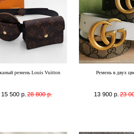
жаный ремень Louis Vuitton
Ремень в двух цв
15 500
р.
28 800
р.
13 900
р.
23 0