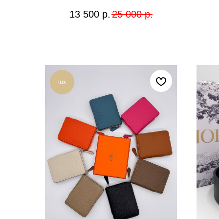
13 500
р.
25 000
р.
lux