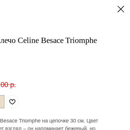
лечо Celine Besace Triomphe
,00
р.
 Besace Triomphe на цепочке 30 см. Цвет
ет взгляд – он напоминает бежевый, но