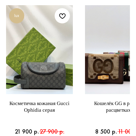
lux
Косметичка кожаная Gucci
Кошелёк GG в раз
Ophidia серая
расцветках
21 900
р.
27 900
р.
8 500
р.
11 000