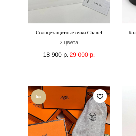
Солнцезащитные очки Chanel
Ко
2 цвета
18 900
р.
29 000
р.
lux