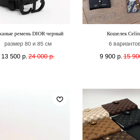
жаные ремень DIOR черный
Кошелек Celin
размер 80 и 85 см
6 варианто
13 500
р.
24 000
р.
9 900
р.
15 90