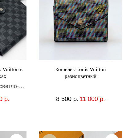
 Vuitton в
Кошелёк Louis Vuitton
ках
разноцветный
светло-
/темно-
0
р.
8 500
р.
11 000
р.
оричневый/
лого