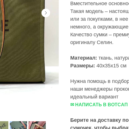
Вместительное основное
Такая модель – настоящ
или за покупками, в не
немного, а окружающие 
Качество сумки – преми
оригиналу Селин.
Материал:
ткань, натур
Размеры:
40x35x15 см
Нужна помощь в подборе
наши менеджеры прокон
идеальный вариант
✉ НАПИСАТЬ В ВОТСАП
Берите на доставку по
сумочек, чтобы выбра