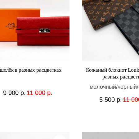
шелёк в разных расцветках
Кожаный блокнот Louis
разных расцвет
молочный/черный/
9 900
р.
11 000
р.
коричневый с лого
5 500
р.
11 00
коричневый с лого/к
серый/серый с 