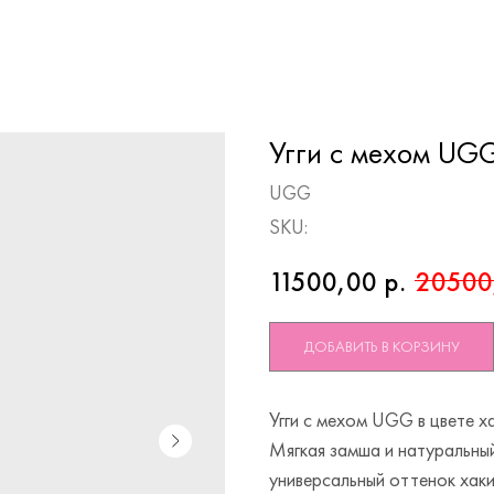
Угги с мехом UG
UGG
SKU:
11500,00
р.
20500
ДОБАВИТЬ В КОРЗИНУ
Угги с мехом UGG в цвете х
Мягкая замша и натуральный
универсальный оттенок хак