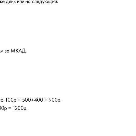
же день или на следующий.
км за МКАД.
 по 100р = 500+400 = 900р.
00р = 1200р.