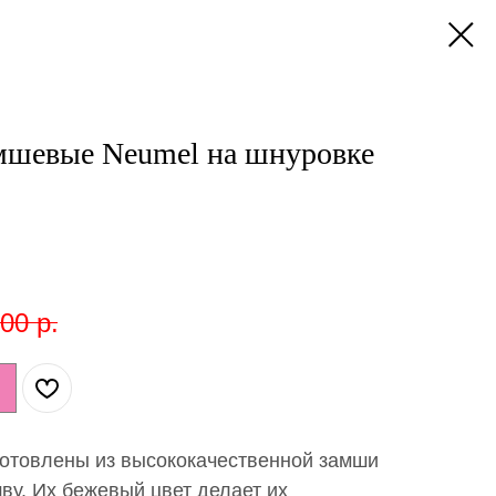
мшевые Neumel на шнуровке
,00
р.
готовлены из высококачественной замши
ву. Их бежевый цвет делает их