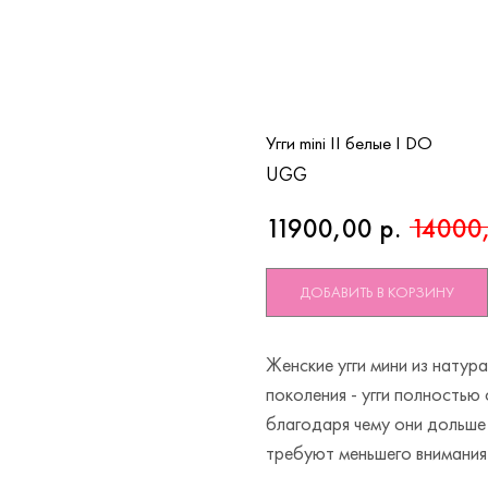
Угги mini II белые I DO
UGG
11900,00
р.
14000
ДОБАВИТЬ В КОРЗИНУ
Женские угги мини из натур
поколения - угги полность
благодаря чему они дольше
требуют меньшего внимания 