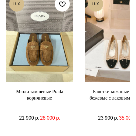
LUX
LUX
Мюли замшевые Prada
Балетки кожаные Ch
коричневые
бежевые с лаковым ч
мысом
21 900
р.
28 000
р.
23 900
р.
35 000