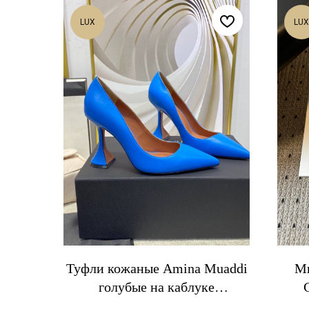
LUX
LUX
Туфли кожаные Amina Muaddi
Мю
голубые на каблуке
"пирамида"