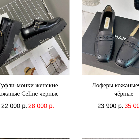
Туфли-монки женские
Лоферы кожаные
ожаные Celine черные
чёрные
22 000
р.
28 000
р.
23 900
р.
35 0