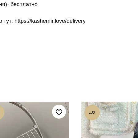
ня)- бесплатно
т: https://kashemir.love/delivery
LUX