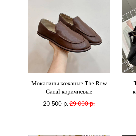
Мокасины кожаные The Row
Canal коричневые
к
20 500
р.
29 000
р.