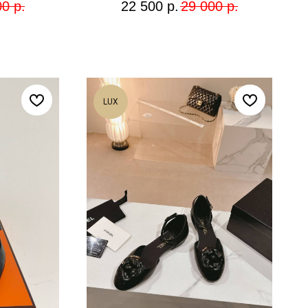
00
р.
22 500
р.
29 000
р.
LUX