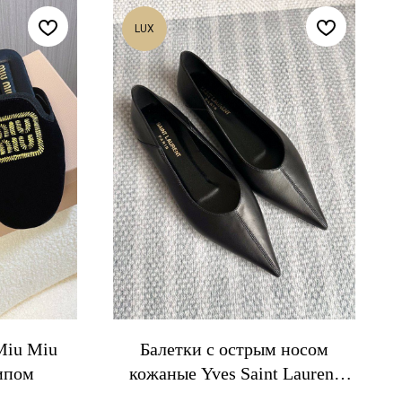
LUX
Miu Miu
Балетки с острым носом
ипом
кожаные Yves Saint Laurent
чёрные