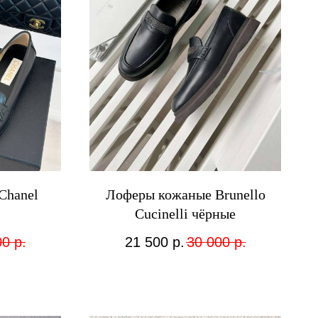
Chanel
Лоферы кожаные Brunello
Cucinelli чёрные
00
р.
21 500
р.
30 000
р.