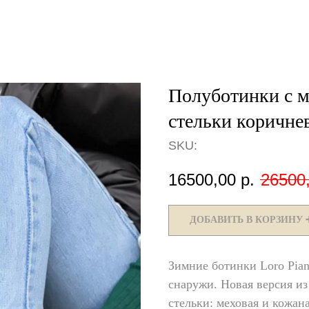
Полуботинки с м
стельки коричне
SKU:
16500,00
р.
26500
ДОБАВИТЬ В КОРЗИНУ 
Зимние ботинки Loro Pia
снаружи. Новая версия из
стельки: меховая и кожана