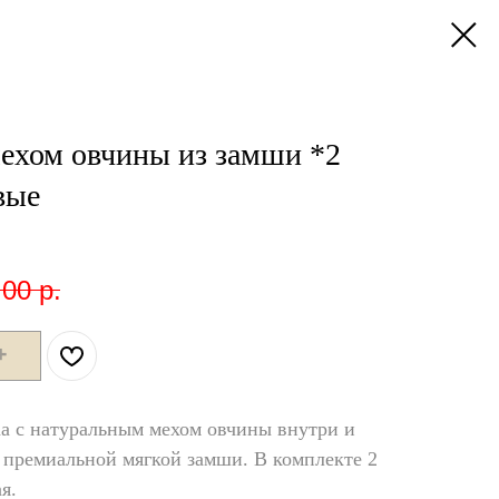
ехом овчины из замши *2
вые
,00
р.
➕
na с натуральным мехом овчины внутри и
 премиальной мягкой замши. В комплекте 2
я.