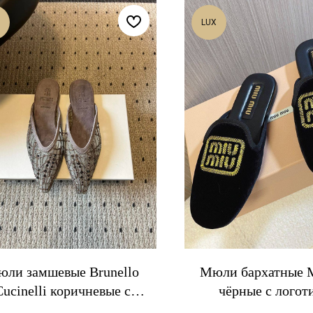
LUX
ли замшевые Brunello
Мюли бархатные 
Cucinelli коричневые с
чёрные с логот
пайетками