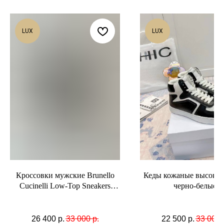
LUX
LUX
Кроссовки мужские Brunello
Кеды кожаные высокие 
Cucinelli Low-Top Sneakers
черно-белые
кожаные серые
26 400
р.
33 000
р.
22 500
р.
33 000