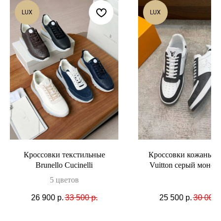
LUX
LUX
Кроссовки текстильные
Кроссовки кожаные 
Brunello Cucinelli
Vuitton серый моног
5 цветов
26 900
р.
33 500
р.
25 500
р.
30 000