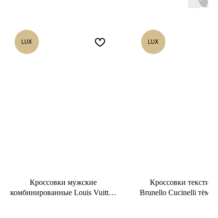
LUX
LUX
Кроссовки мужские
Кроссовки текстил
комбинированные Louis Vuitton
Brunello Cucinelli тёмн
черные