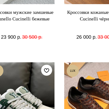
совки мужские замшевые
Кроссовки кожаные 
unello Cucinelli бежевые
Cucinelli чёр
23 900
р.
30 500
р.
26 000
р.
33 0
LUX