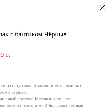
азах с бантиком Чёрные
00
р.
гги из натуральной замши и меха овчины с
ком в стразах.
мировый костюм? Меховые угги - это
рое можно носить зимой! Большая цветовая