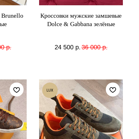
Brunello
Кроссовки мужские замшевые
ные
Dolce & Gabbana зелёные
00
р.
24 500
р.
36 000
р.
LUX