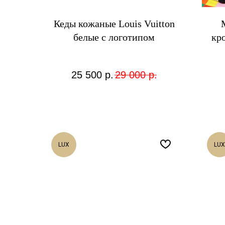
Кеды кожаные Louis Vuitton
белые с логотипом
кр
25 500
р.
29 000
р.
LUX
LUX