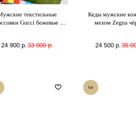
Мужские текстильные
Кеды мужские ко
оссовки Gucci бежевые с
мехом Zegna чё
узором GG
24 900
р.
33 000
р.
24 500
р.
35 0
lux