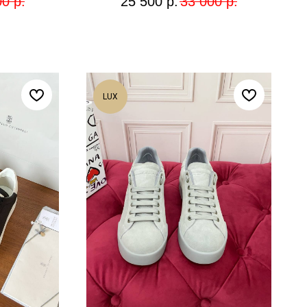
00
р.
25 500
р.
33 000
р.
LUX