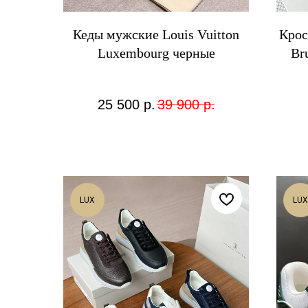
Кеды мужские Louis Vuitton
Крос
Luxembourg черные
Br
25 500
р.
39 900
р.
LUX
LUX