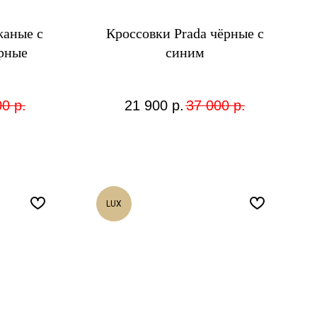
жаные с
Кроссовки Prada чёрные с
рные
синим
00
р.
21 900
р.
37 000
р.
LUX