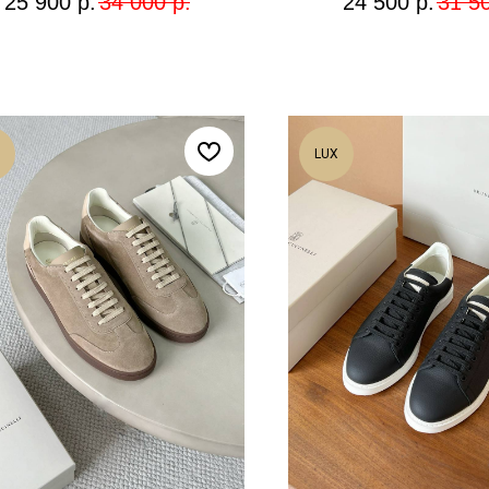
25 900
р.
34 000
р.
24 500
р.
31 5
LUX