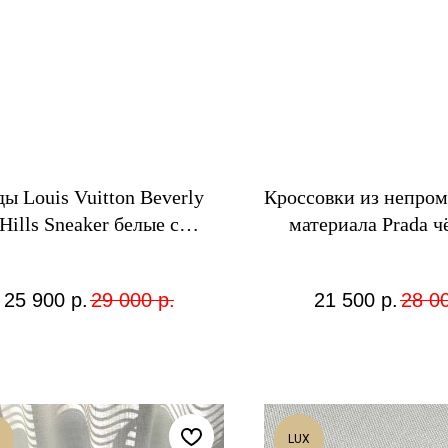
ды Louis Vuitton Beverly
Кроссовки из непро
Hills Sneaker белые с
материала Prada ч
тиснением
логотипом
25 900
р.
29 000
р.
21 500
р.
28 0
LUX