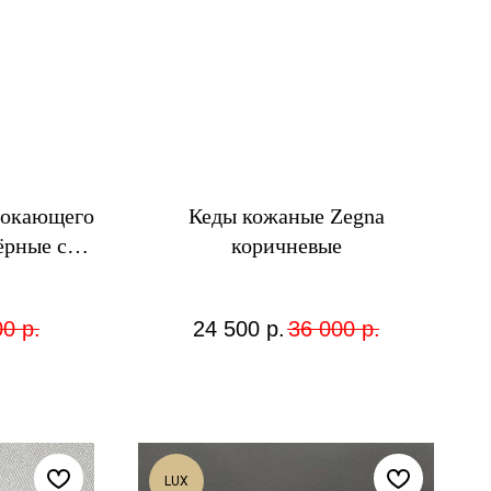
мокающего
Кеды кожаные Zegna
ёрные с
коричневые
00
р.
24 500
р.
36 000
р.
LUX