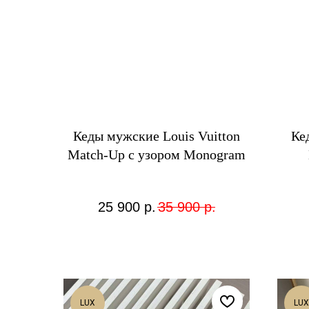
Кеды мужские Louis Vuitton
Ке
Match-Up с узором Monogram
25 900
р.
35 900
р.
LUX
LUX