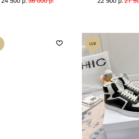
24 500
р.
36 000
р.
22 900
р.
27 5
LUX