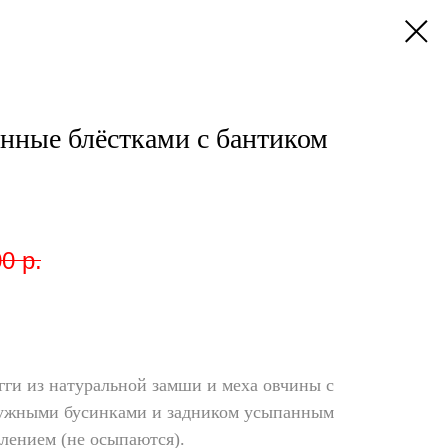
нные блёстками с бантиком
00
р.
гги из натуральной замши и меха овчины с
чужными бусинками и задником усыпанным
лением (не осыпаются).