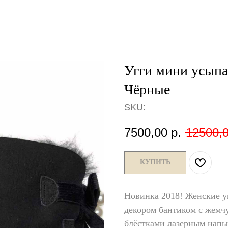
Угги мини усыпа
Чёрные
SKU:
7500,00
р.
12500,
КУПИТЬ
Новинка 2018! Женские у
декором бантиком с жем
блёстками лазерным напы