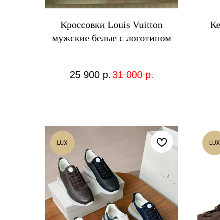
Кроссовки Louis Vuitton
Ке
мужские белые с логотипом
25 900
р.
31 000
р.
LUX
LUX