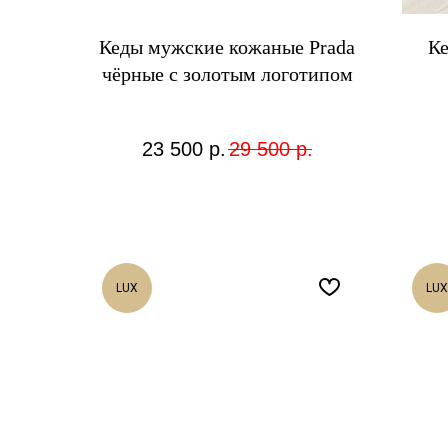
Кеды мужские кожаные Prada
Ке
чёрные с золотым логотипом
23 500
р.
29 500
р.
LUX
LUX