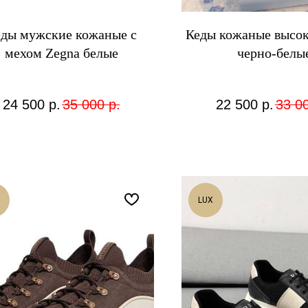
ды мужские кожаные с
Кеды кожаные высок
мехом Zegna белые
черно-белы
24 500
р.
35 000
р.
22 500
р.
33 0
LUX