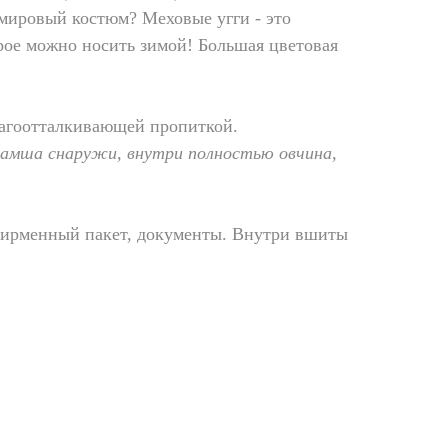
мировый костюм? Меховые угги - это
рое можно носить зимой! Большая цветовая
агоотталкивающей пропиткой.
замша снаружи, внутри полностью овчина,
фирменный пакет, документы. Внутри вшиты