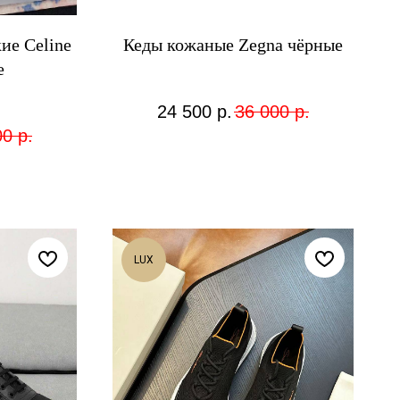
ие Celine
Кеды кожаные Zegna чёрные
е
24 500
р.
36 000
р.
00
р.
LUX