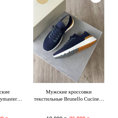
ские
Мужские кроссовки
ymaster
текстильные Brunello Cucinelli
 чёрные
синие