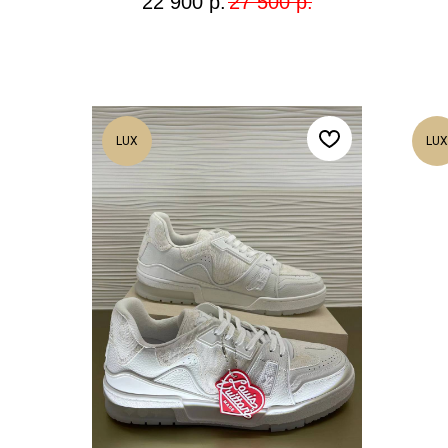
22 900
р.
27 500
р.
LUX
LUX