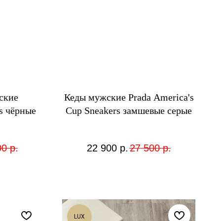
ские
Кеды мужские Prada America's
s чёрные
Cup Sneakers замшевые серые
00
р.
22 900
р.
27 500
р.
LUX