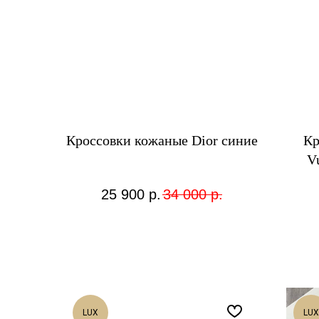
Кроссовки кожаные Dior синие
Кр
V
25 900
р.
34 000
р.
LUX
LUX