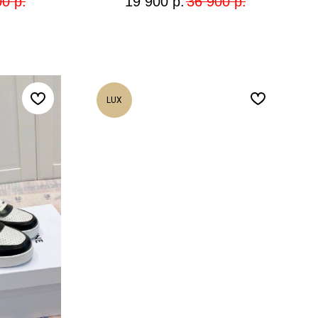
00
р.
19 900
р.
36 900
р.
LUX