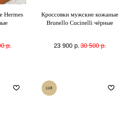
е Hermes
Кроссовки мужские кожаные
вые
Brunello Cucinelli чёрные
00
р.
23 900
р.
30 500
р.
LUX