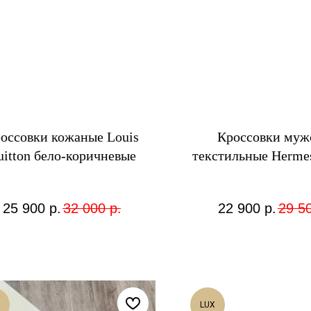
оссовки кожаные Louis
Кроссовки муж
uitton бело-коричневые
текстильные Herme
25 900
р.
32 000
р.
22 900
р.
29 5
LUX