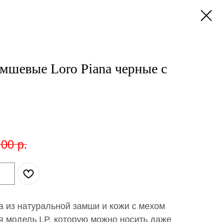
мшевые Loro Piana черные с
,00
р.
a из натуральной замши и кожи с мехом
я модель LP, которую можно носить даже