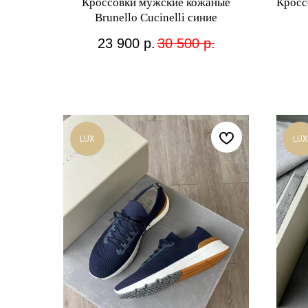
Кроссовки мужские кожаные
Кросс
Brunello Cucinelli синие
23 900
р.
30 500
р.
LUX
LUX