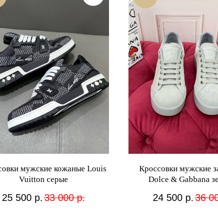
совки мужские кожаные Louis
Кроссовки мужские 
Vuitton серые
Dolce & Gabbana з
25 500
р.
33 000
р.
24 500
р.
36 0