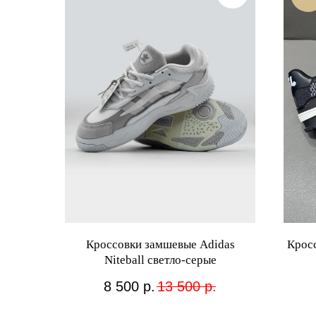
Кроссовки замшевые Adidas
Крос
Niteball светло-серые
8 500
р.
13 500
р.