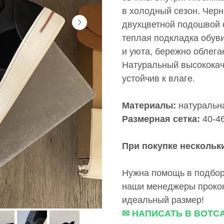
в холодный сезон. Черн
двухцветной подошвой 
теплая подкладка обув
и уюта, бережно облегае
Натуральный высококач
устойчив к влаге.
Материалы:
натуральн
Размерная сетка:
40-4
При покупке нескольки
Нужна помощь в подбор
наши менеджеры прокон
идеальный размер!
✉ НАПИСАТЬ В ВОТС