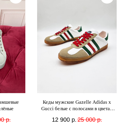
замшевые
Кеды мужские Gazelle Adidas x
елёные
Gucci белые с полосами в цветах
Web
00
р.
12 900
р.
25 000
р.