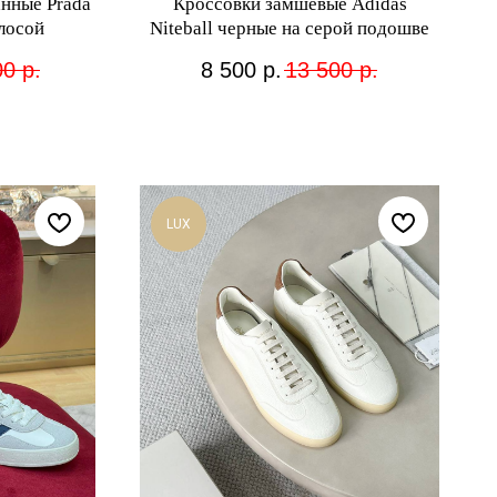
нные Prada
Кроссовки замшевые Adidas
лосой
Niteball черные на серой подошве
00
р.
8 500
р.
13 500
р.
LUX