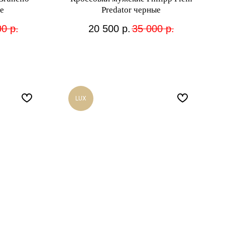
е
Predator черные
00
р.
20 500
р.
35 000
р.
LUX