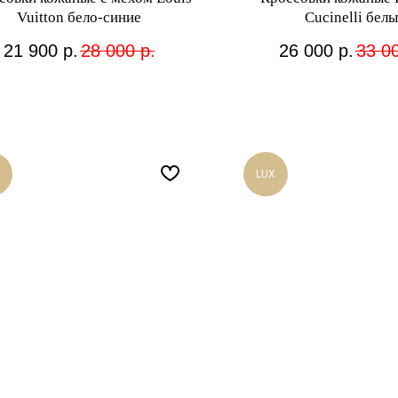
Vuitton бело-синие
Cucinelli белы
21 900
р.
28 000
р.
26 000
р.
33 0
LUX