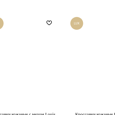
LUX
совки кожаные с мехом Louis
Кроссовки кожаные 