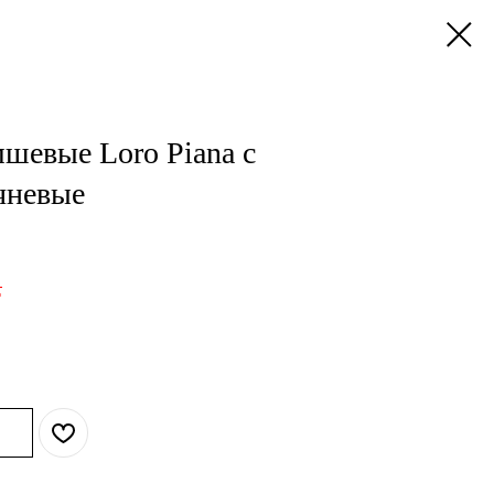
шевые Loro Piana с
чневые
.