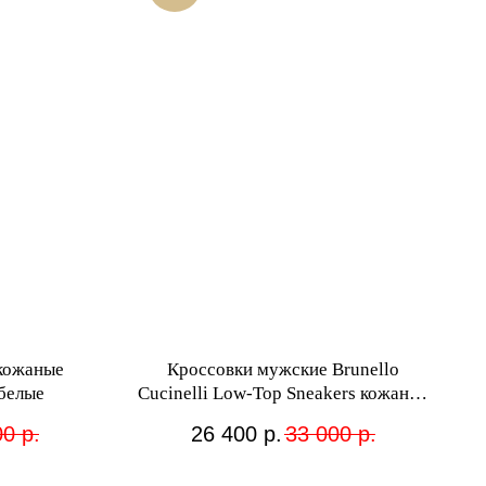
кожаные
Кроссовки мужские Brunello
 белые
Cucinelli Low-Top Sneakers кожаные
синие
00
р.
26 400
р.
33 000
р.