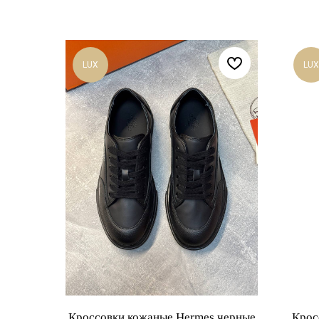
LUX
LUX
Кроссовки кожаные Hermes черные
Крос