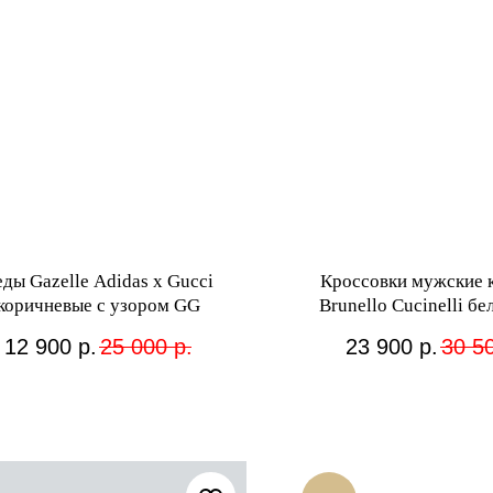
ды Gazelle Adidas x Gucci
Кроссовки мужские 
коричневые с узором GG
Brunello Cucinelli бе
12 900
р.
25 000
р.
23 900
р.
30 5