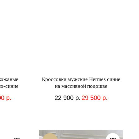
кожаные
Кроссовки мужские Hermes синие
ло-синие
на массивной подошве
00
р.
22 900
р.
29 500
р.