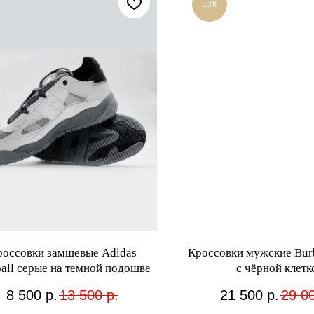
LUX
россовки замшевые Adidas
Кроссовки мужские Bur
ball серые на темной подошве
с чёрной клетк
8 500
р.
13 500
р.
21 500
р.
29 0