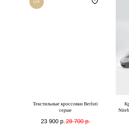
LUX
Текстильные кроссовки Berluti
К
серые
Nite
23 900
р.
28 700
р.