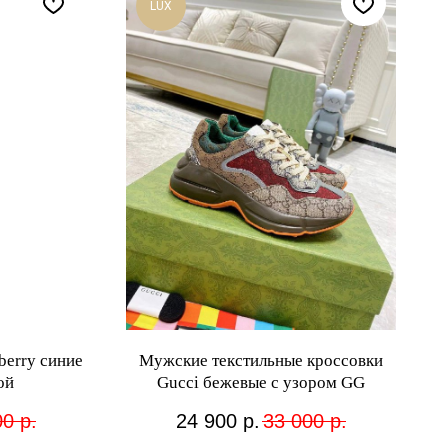
LUX
berry синие
Мужские текстильные кроссовки
ой
Gucci бежевые с узором GG
00
р.
24 900
р.
33 000
р.