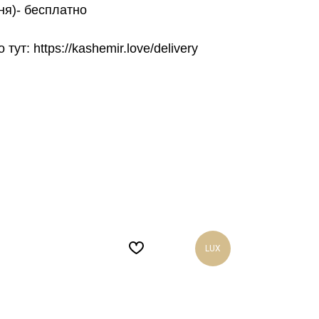
ня)- бесплатно
т: https://kashemir.love/delivery
LUX