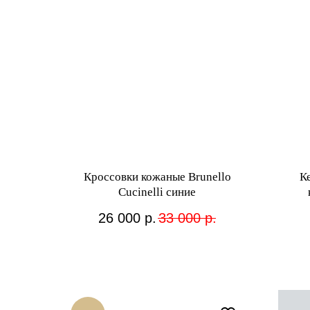
Кроссовки кожаные Brunello
Ке
Cucinelli синие
26 000
р.
33 000
р.