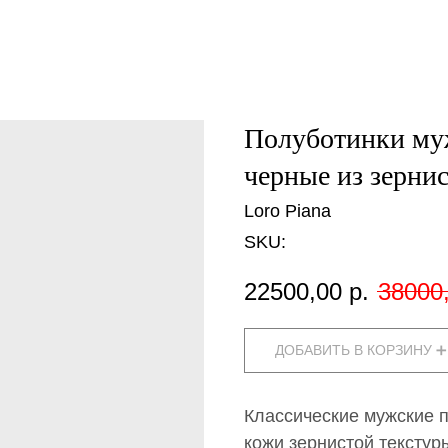
Полуботинки муж
черные из зерни
Loro Piana
SKU:
22500,00
р.
38000
ДОБАВИТЬ В КОРЗИНУ ➕
Классические мужские п
кожи зернистой тексту