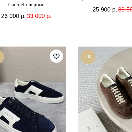
Cucinelli чёрные
25 900
р.
38 5
26 000
р.
33 000
р.
LUX