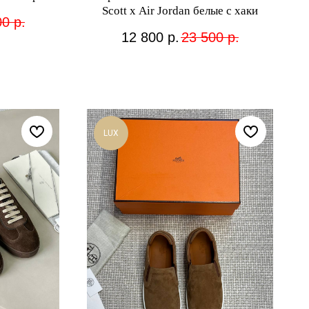
Scott x Air Jordan белые с хаки
00
р.
12 800
р.
23 500
р.
LUX