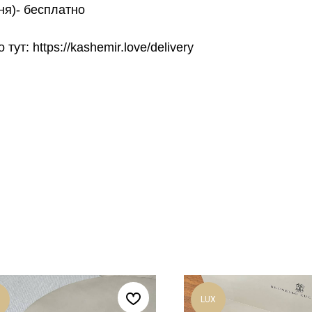
ня)- бесплатно
т: https://kashemir.love/delivery
LUX