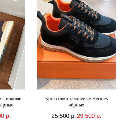
кстильные
Кроссовки замшевые Hermes
 чёрные
чёрные
00
р.
25 500
р.
29 500
р.