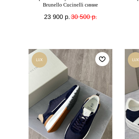
Brunello Cucinelli синие
23 900
р.
30 500
р.
LUX
LUX