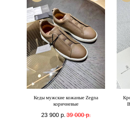
Кеды мужские кожаные Zegna
Кр
коричневые
B
23 900
р.
39 000
р.