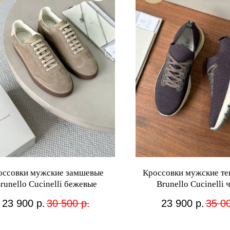
оссовки мужские замшевые
Кроссовки мужские те
runello Cucinelli бежевые
Brunello Cucinelli
23 900
р.
30 500
р.
23 900
р.
35 0