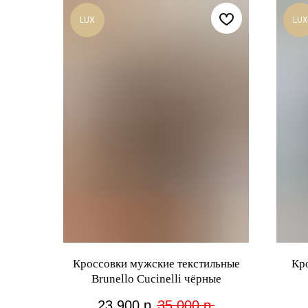
LUX
LUX
Кроссовки мужские текстильные
Кр
Brunello Cucinelli чёрные
23 900
р.
35 000
р.