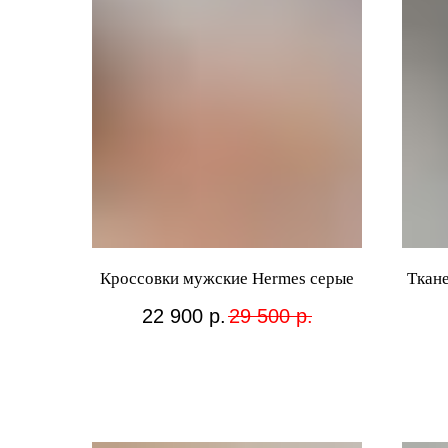
Кроссовки мужские Hermes серые
Ткане
22 900
р.
29 500
р.