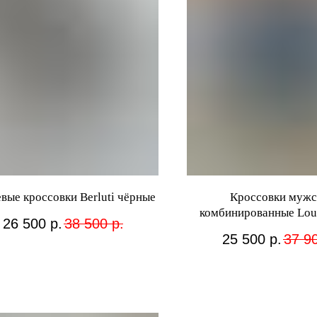
вые кроссовки Berluti чёрные
Кроссовки мужс
комбинированные Loui
26 500
р.
38 500
р.
синие
25 500
р.
37 9