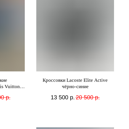
кие
Кроссовки Lacoste Elite Active
s Vuitton
чёрно-синие
00
р.
13 500
р.
20 500
р.