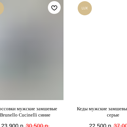
LUX
оссовки мужские замшевые
Кеды мужские замшевы
Brunello Cucinelli синие
серые
23 900
р.
30 500
р.
22 500
р.
37 0