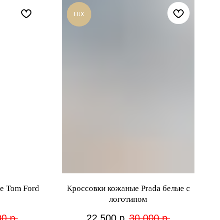
LUX
е Tom Ford
Кроссовки кожаные Prada белые с
логотипом
00
р.
22 500
р.
30 000
р.