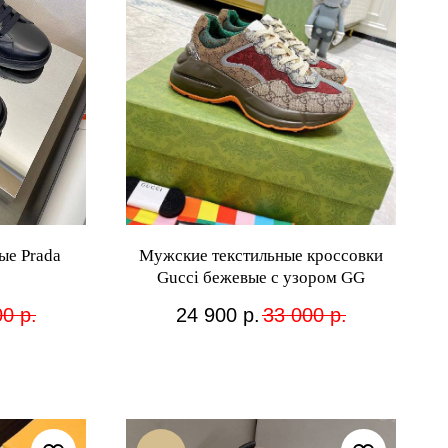
ые Prada
Мужские текстильные кроссовки
Gucci бежевые с узором GG
00
р.
24 900
р.
33 000
р.