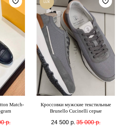
LUX
tton Match-
Кроссовки мужские текстильные
ogram
Brunello Cucinelli серые
00
р.
24 500
р.
35 000
р.