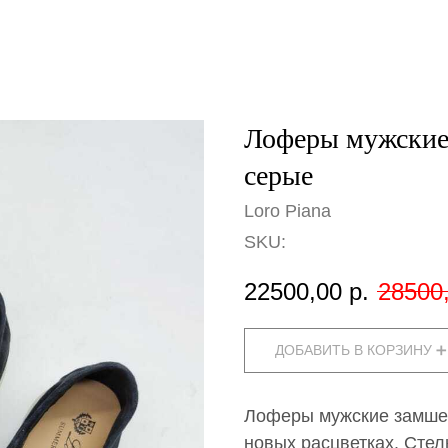
Лоферы мужские 
серые
Loro Piana
SKU:
22500,00
р.
28500
ДОБАВИТЬ В КОРЗИНУ ➕
Лоферы мужские замшев
новых расцветках. Стел