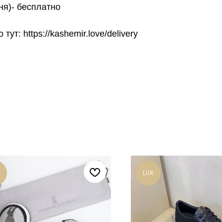
ня)- бесплатно
т: https://kashemir.love/delivery
LUX