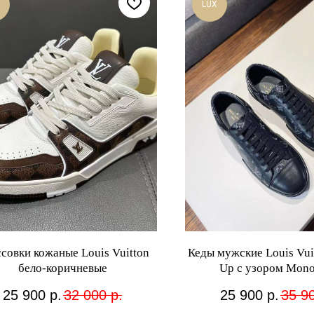
LUX
совки кожаные Louis Vuitton
Кеды мужские Louis Vui
бело-коричневые
Up с узором Mon
25 900
р.
32 000
р.
25 900
р.
35 9