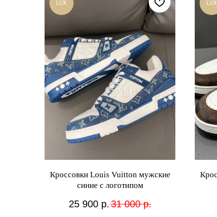
LUX
LUX
Кроссовки Louis Vuitton мужские
Крос
синие с логотипом
25 900
р.
31 000
р.