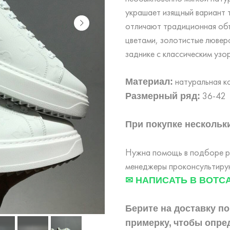
украшает изящный вариант 
отличают традиционная об
цветами, золотистые люверс
заднике с классическим уз
натуральная к
Материал:
36-42
Размерный ряд:
При покупке нескольки
Нужна помощь в подборе ра
менеджеры проконсультирую
✉ НАПИСАТЬ В ВОТС
Берите на доставку по
примерку,
чтобы опре