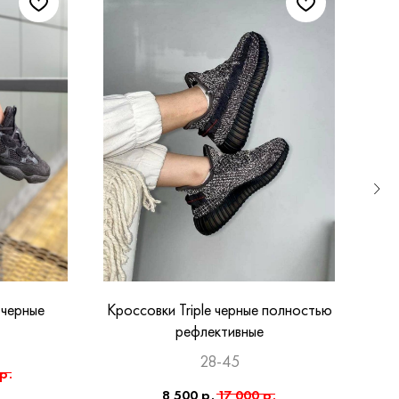
 черные
Кроссовки Triple черные полностью
рефлективные
28-45
р.
8 500
р.
17 000
р.