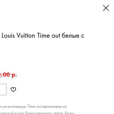
ouis Vuitton Time out белые с
,00
р.
n из коллекции Time out выполнены из
ральной кожи белоснежного цвета. Кеды