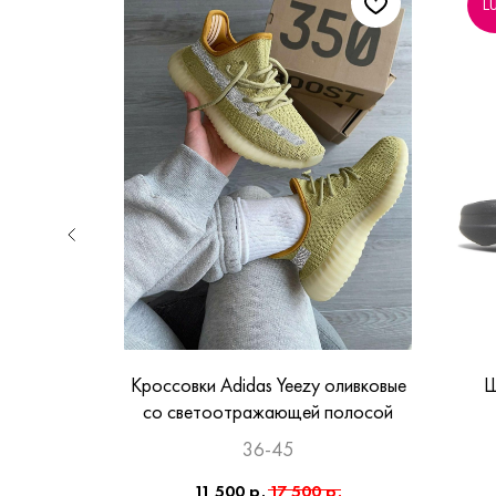
L
ные со
Кроссовки Adidas Yeezy оливковые
Ш
лосой
со светоотражающей полосой
36-45
.
11 500
р.
17 500
р.