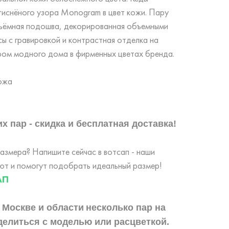
тиснёного узора Monogram в цвет кожи. Пару
ъёмная подошва, декорированная объемными
ы с гравировкой и контрастная отделка на
ором модного дома в фирменных цветах бренда.
ожа
х пар - скидка и бесплатная доставка!
змера? Напишите сейчас в вотсап - наши
т и помогут подобрать идеальный размер!
АП
 Москве и области
несколько пар на
делиться с моделью или расцветкой.