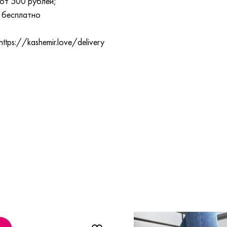
от 500 рублей;
 бесплатно
tps://kashemir.love/delivery