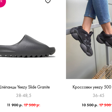
UX
лёпанцы Yeezy Slide Granite
Кроссовки yeezy 500
38-48,5
36-45
11 900
р.
17 500
р.
10 500
р.
17 500