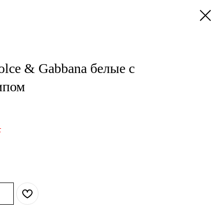
lce & Gabbana белые с
ипом
.