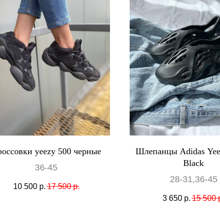
оссовки yeezy 500 черные
Шлепанцы Adidas Ye
Black
36-45
28-31,36-45
10 500
р.
17 500
р.
3 650
р.
15 500