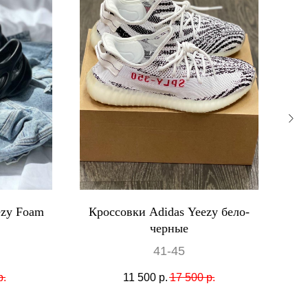
ezy Foam
Кроссовки Adidas Yeezy бело-
черные
41-45
р.
11 500
р.
17 500
р.