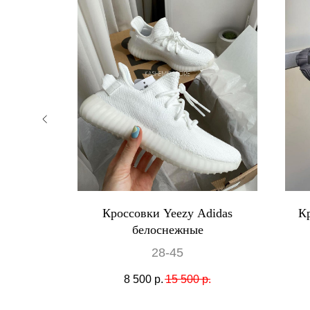
zy Boost
Кроссовки Yeezy Adidas
Кр
евым
белоснежные
28-45
.
8 500
р.
15 500
р.