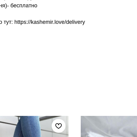
ня)- бесплатно
т: https://kashemir.love/delivery