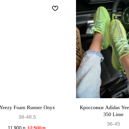
Yeezy Foam Runner Onyx
Кроссовки Adidas Yee
350 Lime
38-48,5
36-45
11 900
р.
17 500
р.