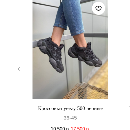
y бежевые
Кроссовки yeezy 500 черные
осой
36-45
ие
10 500
р.
17 500
р.