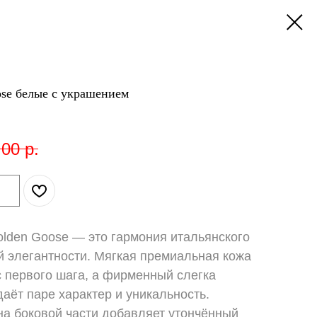
se белые с украшением
,00
р.
lden Goose — это гармония итальянского
й элегантности. Мягкая премиальная кожа
 первого шага, а фирменный слегка
ёт паре характер и уникальность.
на боковой части добавляет утончённый