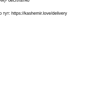
ня)- бесплатно
т: https://kashemir.love/delivery