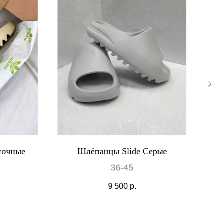
сочные
Шлёпанцы Slide Серые
Ye
36-45
9 500
р.