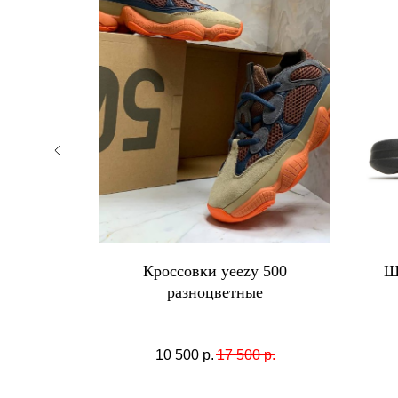
жевые с
Кроссовки yeezy 500
Ш
тами
разноцветные
.
10 500
р.
17 500
р.