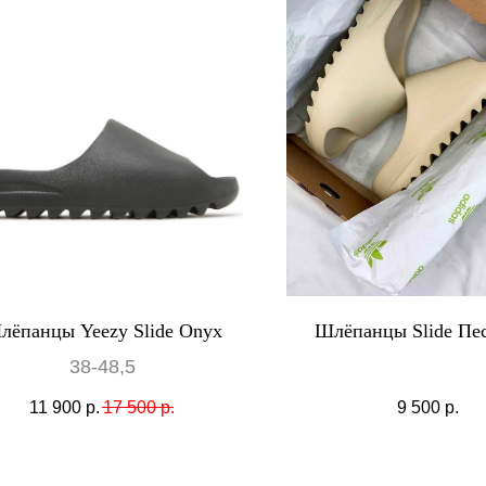
лёпанцы Yeezy Slide Onyx
Шлёпанцы Slide Пе
38-48,5
11 900
р.
17 500
р.
9 500
р.