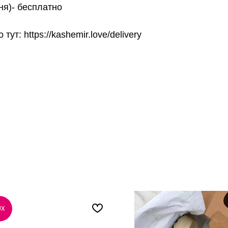
ня)- бесплатно
т: https://kashemir.love/delivery
UX