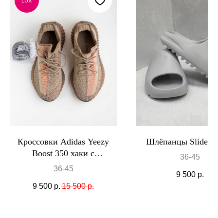
LUX
Кроссовки Adidas Yeezy
Шлёпанцы Slide С
Boost 350 хаки с
36-45
оранжевым
36-45
9 500
р.
9 500
р.
15 500
р.