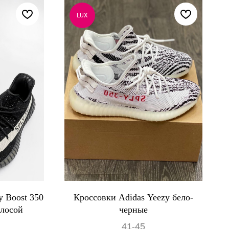
LUX
y Boost 350
Кроссовки Adidas Yeezy бело-
олосой
черные
41-45