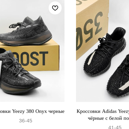
овки Yeezy 380 Onyx черные
Кроссовки Adidas Yeez
чёрные с белой п
36-45
41-45