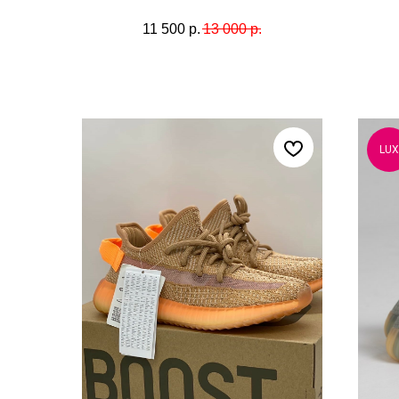
11 500
р.
13 000
р.
LUX