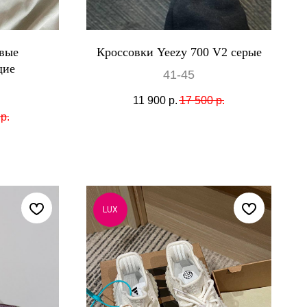
вые
Кроссовки Yeezy 700 V2 серые
щие
41-45
11 900
р.
17 500
р.
р.
LUX