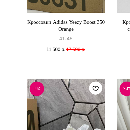
Кроссовки Adidas Yeezy Boost 350
Кр
Orange
с
41-45
11 500
р.
17 500
р.
LUX
ХИ