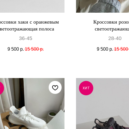
оссовки хаки с оранжевым
Кроссовки розо
ветоотражающая полоса
светоотражаю
36-45
28-40
9 500
р.
15 500
р.
9 500
р.
15 500
Т
ХИТ