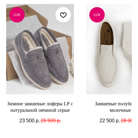
LUX
LUX
Зимние замшевые лоферы LP с
Замшевые полуботи
натуральной овчиной серые
молочные
23 500
р.
29 500
р.
22 500
р.
28 000