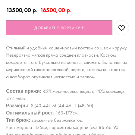
13500,00
р.
16500,00
р.
ДОБАВИТЬ В КОРЗИНУ ➕
Стильный и удобный кашемировый костюм со швом наружу.
Невероятно мягкая пряжа средней плотности. Костюм
комфортен, его буквально не хочется снимать. Выполнен из
мериносовой гипоаллергенной шерсти, костюм не колется,
а наоборот окутывает нежностью и теплом.
45% мериносовая шерсть, 40% кашемир,
Состав пряжи:
15% шёлк
.
S (40-44), М (44-46), L (48-50).
Размеры:
160-177см
Оптимальный рост:
зауженные без манжетов.
Тип брюк:
Рост модели -175см, параметры модели (см): 86-66-95.
Размер подбирается по объёмам груди и бёдер.