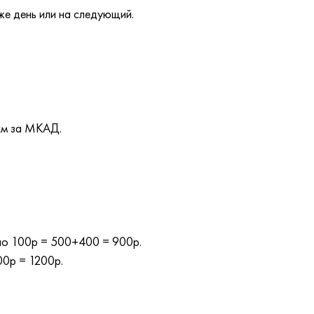
же день или на следующий.
км за МКАД.
 по 100р = 500+400 = 900р.
00р = 1200р.