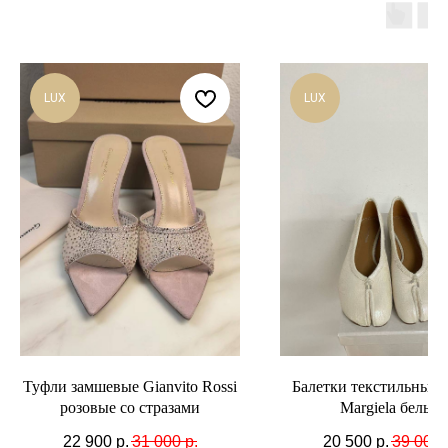
LUX
LUX
Туфли замшевые Gianvito Rossi
Балетки текстильные 
розовые со стразами
Margiela белые
22 900
р.
31 000
р.
20 500
р.
39 000