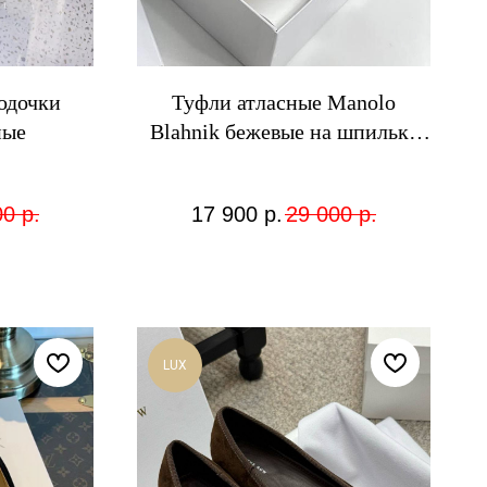
одочки
Туфли атласные Manolo
ные
Blahnik бежевые на шпильке
10см
00
р.
17 900
р.
29 000
р.
LUX