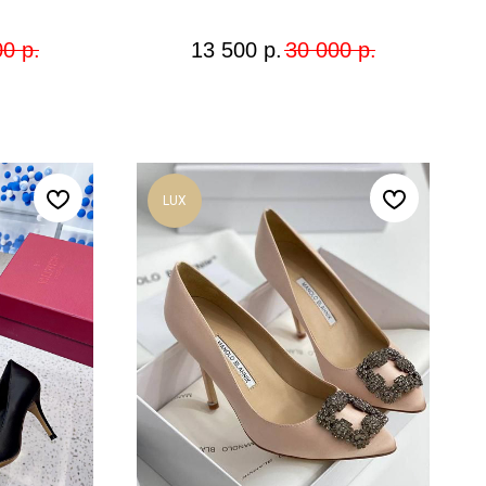
00
р.
13 500
р.
30 000
р.
LUX