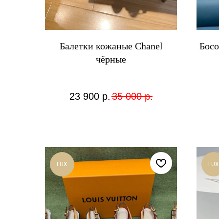
Балетки кожаные Chanel
Босо
чёрные
23 900
р.
35 000
р.
LUX
LUX