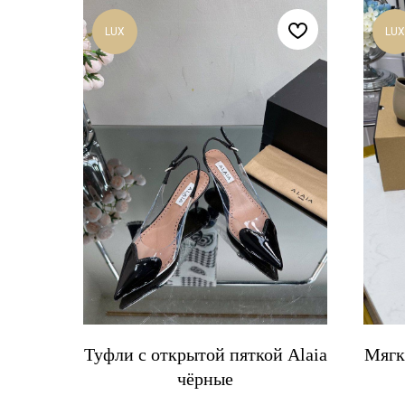
LUX
LUX
Туфли с открытой пяткой Alaia
Мягк
чёрные