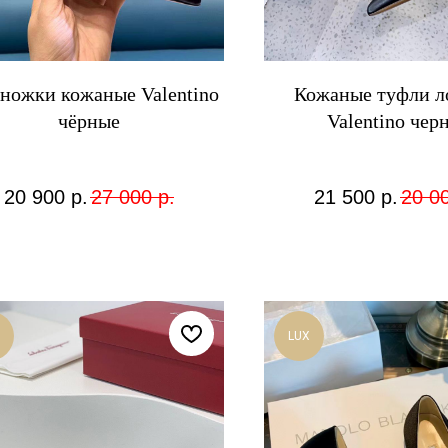
ножки кожаные Valentino
Кожаные туфли л
чёрные
Valentino чер
20 900
р.
27 000
р.
21 500
р.
20 0
LUX