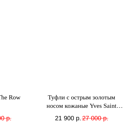
The Row
Туфли с острым золотым
носом кожаные Yves Saint
Laurent чёрные
00
р.
21 900
р.
27 000
р.