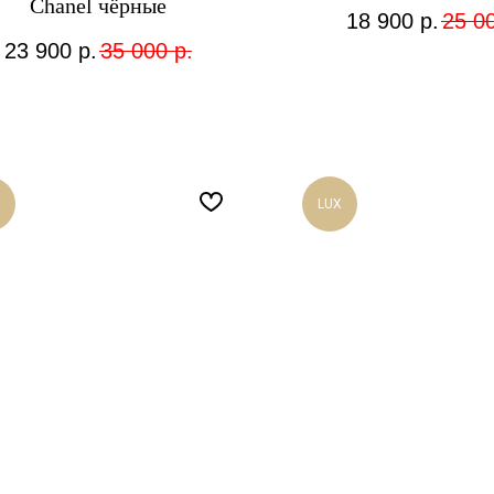
Chanel чёрные
18 900
р.
25 0
23 900
р.
35 000
р.
LUX