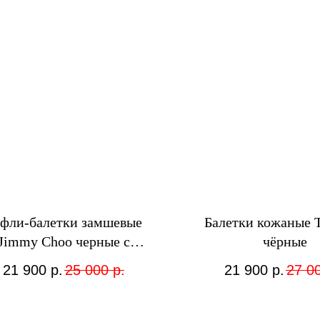
фли-балетки замшевые
Балетки кожаные 
Jimmy Choo черные с
чёрные
кристаллами
21 900
р.
25 000
р.
21 900
р.
27 0