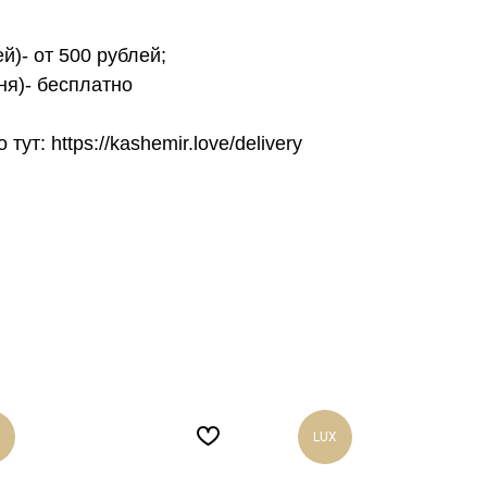
й)- от 500 рублей;
ня)- бесплатно
т: https://kashemir.love/delivery
LUX