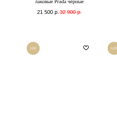
лаковые Prada чёрные
21 500
р.
32 900
р.
LUX
LUX