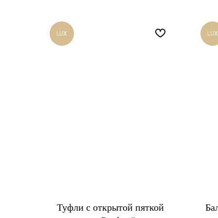
LUX
LUX
Туфли c открытой пяткой
Ба