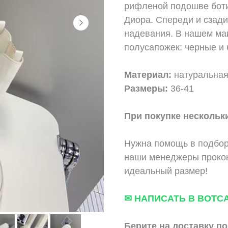
рифленой подошве боти
Диора. Спереди и сзади
надевания. В нашем маг
полусапожек: черные и 
Материал:
натуральная
Размеры:
36-41
При покупке нескольки
Нужна помощь в подбор
наши менеджеры прокон
идеальный размер!
✉ НАПИСАТЬ В ВОТС
Берите на доставку по