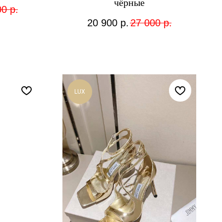
чёрные
00
р.
20 900
р.
27 000
р.
LUX