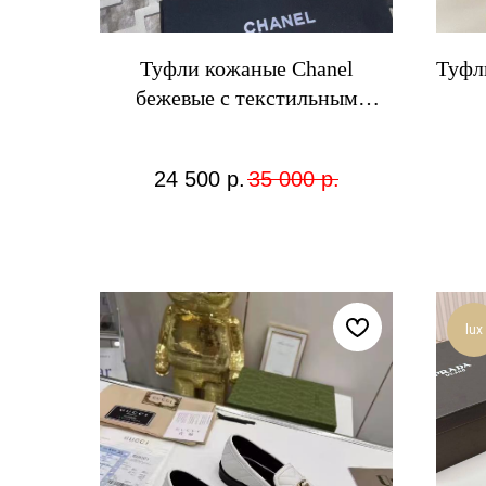
Туфли кожаные Chanel
Туфл
бежевые с текстильным
черным носком
24 500
р.
35 000
р.
lux