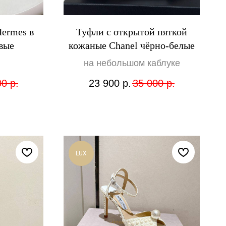
ermes в
Туфли с открытой пяткой
вые
кожаные Chanel чёрно-белые
на небольшом каблуке
00
р.
23 900
р.
35 000
р.
LUX