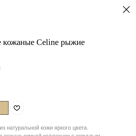
 кожаные Celine рыжие
.
из натуральной кожи яркого цвета.
з осенне-зимней коллекции с округлым