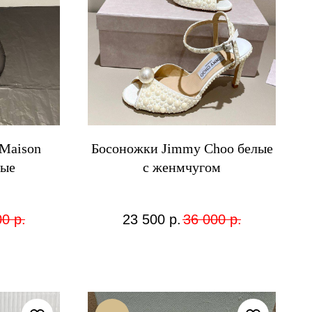
Maison
Босоножки Jimmy Choo белые
ные
с женмчугом
00
р.
23 500
р.
36 000
р.