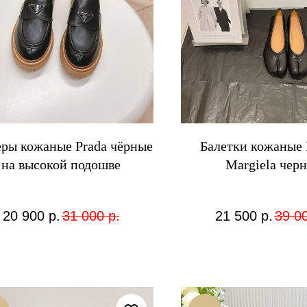
ры кожаные Prada чёрные
Балетки кожаные 
на высокой подошве
Margiela чер
20 900
р.
31 000
р.
21 500
р.
39 0