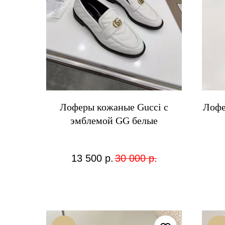
Лоферы кожаные Gucci с
Лофе
эмблемой GG белые
13 500
р.
30 000
р.