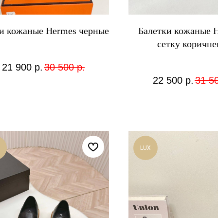
и кожаные Hermes черные
Балетки кожаные H
сетку коричне
21 900
р.
30 500
р.
22 500
р.
31 5
LUX